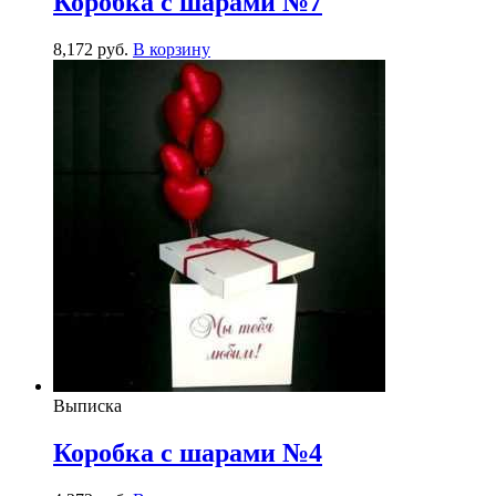
Коробка с шарами №7
8,172
р
уб.
В корзину
Выписка
Коробка с шарами №4