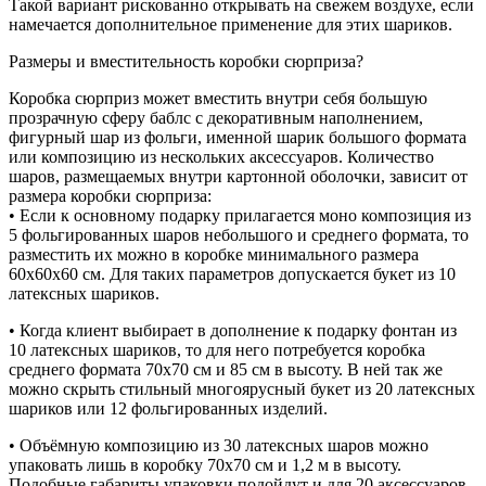
Такой вариант рискованно открывать на свежем воздухе, если
намечается дополнительное применение для этих шариков.
Размеры и вместительность коробки сюрприза?
Коробка сюрприз может вместить внутри себя большую
прозрачную сферу баблс с декоративным наполнением,
фигурный шар из фольги, именной шарик большого формата
или композицию из нескольких аксессуаров. Количество
шаров, размещаемых внутри картонной оболочки, зависит от
размера коробки сюрприза:
• Если к основному подарку прилагается моно композиция из
5 фольгированных шаров небольшого и среднего формата, то
разместить их можно в коробке минимального размера
60х60х60 см. Для таких параметров допускается букет из 10
латексных шариков.
• Когда клиент выбирает в дополнение к подарку фонтан из
10 латексных шариков, то для него потребуется коробка
среднего формата 70х70 см и 85 см в высоту. В ней так же
можно скрыть стильный многоярусный букет из 20 латексных
шариков или 12 фольгированных изделий.
• Объёмную композицию из 30 латексных шаров можно
упаковать лишь в коробку 70х70 см и 1,2 м в высоту.
Подобные габариты упаковки подойдут и для 20 аксессуаров