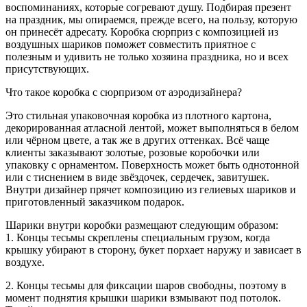
воспоминаниях, которые согревают душу. Подбирая презент
на праздник, мы опираемся, прежде всего, на пользу, которую
он принесёт адресату. Коробка сюрприз с композицией из
воздушных шариков поможет совместить приятное с
полезным и удивить не только хозяина праздника, но и всех
присутствующих.
Что такое коробка с сюрпризом от аэродизайнера?
Это стильная упаковочная коробка из плотного картона,
декорированная атласной лентой, может выполняться в белом
или чёрном цвете, а так же в других оттенках. Всё чаще
клиенты заказывают золотые, розовые коробочки или
упаковку с орнаментом. Поверхность может быть однотонной
или с тиснением в виде звёздочек, сердечек, завитушек.
Внутри дизайнер прячет композицию из гелиевых шариков и
приготовленный заказчиком подарок.
Шарики внутри коробки размещают следующим образом:
1. Концы тесьмы скреплены специальным грузом, когда
крышку убирают в сторону, букет порхает наружу и зависает в
воздухе.
2. Концы тесьмы для фиксации шаров свободны, поэтому в
момент поднятия крышки шарики взмывают под потолок.