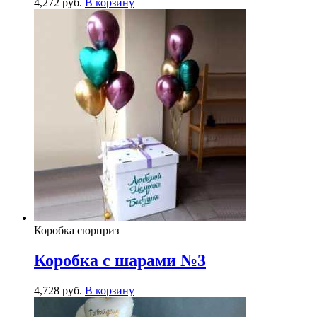
4,272
р
уб.
В корзину
Коробка сюрприз
Коробка с шарами №3
4,728
р
уб.
В корзину