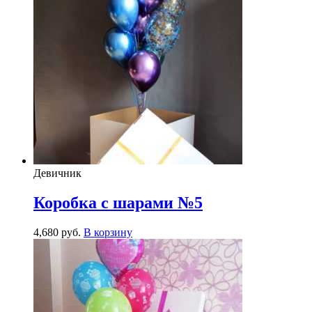
Девичник
Коробка с шарами №5
4,680
р
уб.
В корзину