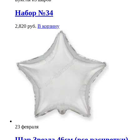
Набор №34
2,820
р
уб.
В корзину
23 февраля
Шар Звезда 46см (все расцветки)